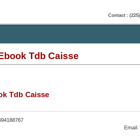
Contact : (225)
 Ebook Tdb Caisse
ok Tdb Caisse
694188767
Email: