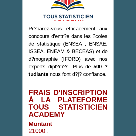
Pr?parez-vous efficacement aux
concours d'entr?e dans les ?coles
de statistique (ENSEA , ENSAE,
ISSEA, ENEAM & BECEAS) et de
d?mographie (IFORD) avec nos
experts dipl?m?s. Plus de
500 ?
tudiants
nous font d?j? confiance.
FRAIS D'INSCRIPTION
À LA PLATEFORME
TOUS STATISTICIEN
ACADEMY
Montant
21000 :