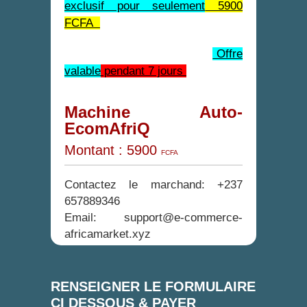
exclusif pour seulement
5900
FCFA
Offre
valable
pendant 7 jours
Machine Auto-
EcomAfriQ
Montant
: 5900
FCFA
Contactez le marchand: +237
657889346
Email: support@e-commerce-
africamarket.xyz
RENSEIGNER LE FORMULAIRE
CI DESSOUS & PAYER