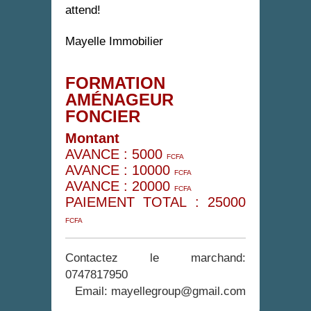
attend!
Mayelle Immobilier
FORMATION
AMÉNAGEUR
FONCIER
Montant
AVANCE :
5000
FCFA
AVANCE :
10000
FCFA
AVANCE :
20000
FCFA
PAIEMENT TOTAL :
25000
FCFA
Contactez le marchand:
0747817950
Email: mayellegroup@gmail.com