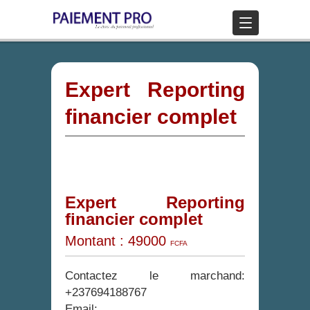
Expert Reporting
financier complet
Expert Reporting
financier complet
Montant
: 49000
FCFA
Contactez le marchand:
+237694188767
Email: