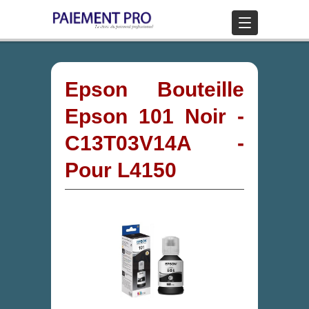
Epson Bouteille
Epson 101 Noir -
C13T03V14A -
Pour L4150