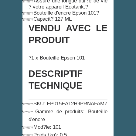
Assure une longue dur?e de vie
?
????????
? votre appareil Ecotank.?
Bouteille d'encre Epson 101?
?
????????
Capacit? 127 ML
?
????????
VENDU AVEC LE
PRODUIT
?1 x Bouteille Epson 101
DESCRIPTIF
TECHNIQUE
SKU
: EP015EA12H9PRNAFAMZ
?
????????
Gamme de produits
: Bouteille
?
????????
d'encre
Mod?le
: 101
?
????????
Poids (kg)
: 0.5
?
????????