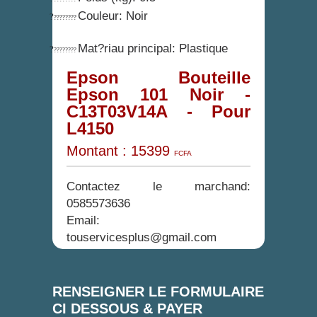
Couleur
: Noir
?
????????
Mat?riau principal
: Plastique
?
????????
Epson Bouteille
Epson 101 Noir -
C13T03V14A - Pour
L4150
Montant
: 15399
FCFA
Contactez le marchand:
0585573636
Email:
touservicesplus@gmail.com
RENSEIGNER LE FORMULAIRE
CI DESSOUS & PAYER