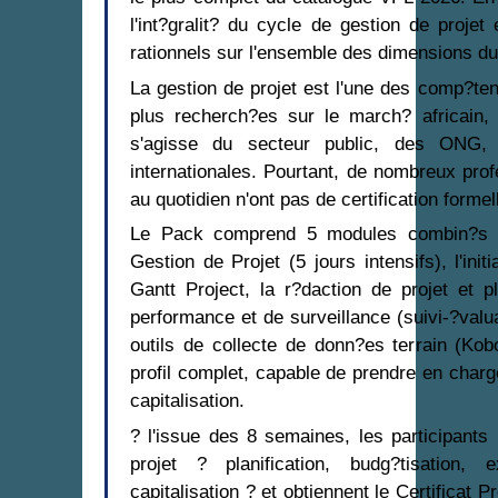
l'int?gralit? du cycle de gestion de proje
rationnels sur l'ensemble des dimensions du 
La gestion de projet est l'une des comp?ten
plus recherch?es sur le march? africain, 
s'agisse du secteur public, des ONG
internationales. Pourtant, de nombreux prof
au quotidien n'ont pas de certification for
Le Pack comprend 5 modules combin?s :
Gestion de Projet (5 jours intensifs), l'init
Gantt Project, la r?daction de projet et pl
performance et de surveillance (suivi-?valua
outils de collecte de donn?es terrain (Ko
profil complet, capable de prendre en charge 
capitalisation.
? l'issue des 8 semaines, les participants
projet ? planification, budg?tisation, 
capitalisation ? et obtiennent le Certificat P