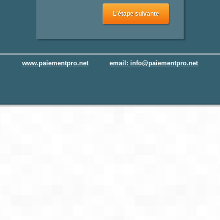
L'étape suivante
www.paiementpro.net
email: info@paiementpro.net