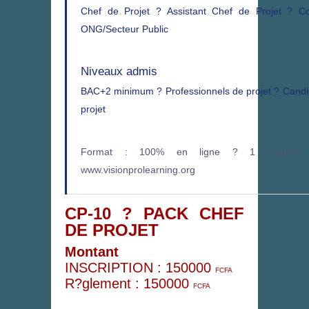
Chef de Projet ? Assistant Chef de Projet ? C
ONG/Secteur Public
Niveaux admis
BAC+2 minimum ? Professionnels de projet ? Candid
projet
Format : 100% en ligne ? 1 s?ance l
www.visionprolearning.org
CP-10 ? PACK CHEF
DE PROJET
Montant
INSCRIPTION :
150000
FCFA
R?glement :
150000
FCFA