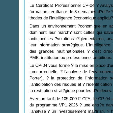
Le Certificat Professionnel CP-04 ? Analys
formation certifiante de 3 semaines d?di?e 
thodes de l'intelligence ?conomique appliqu?
Dans un environnement ?conomique en acc?
dominent leur march? sont celles qui saven
anticiper les ?volutions r?glementaires, an
leur information strat?gique. L'intelligenc
des grandes multinationales ? c'est d?s
PME, institution ou professionnel ambitieux.
Le CP-04 vous forme ? la mise en place d'un
concurrentielle, ? l'analyse de l'environn
Porter), ? la protection de l'information 
l'anticipation des risques et ? l'identificati
la restitution strat?gique pour les d?cideurs.
Avec un tarif de 105 000 F CFA, le CP-04 es
du programme VPL 2026 ? une entr?e dans
l'analyse ? un investissement ma?tris?. ? l'