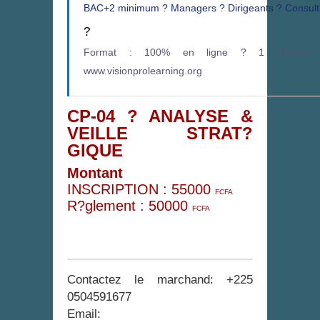
BAC+2 minimum ? Managers ? Dirigeants ? Consultan
?
Format : 100% en ligne ? 1 s?ance l
www.visionprolearning.org
CP-04 ? ANALYSE &
VEILLE STRAT?
GIQUE
Montant
INSCRIPTION :
55000
FCFA
R?glement :
50000
FCFA
Contactez le marchand: +225
0504591677
Email: